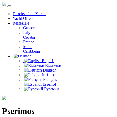
Durchsuchen Yachts
Yacht Offers
Reiseziele
Greece
Italy
Croatia
France
Malta
Caribbean
English
Ελληνικά
Deutsch
Italiano
Français
Español
Русский
Pserimos