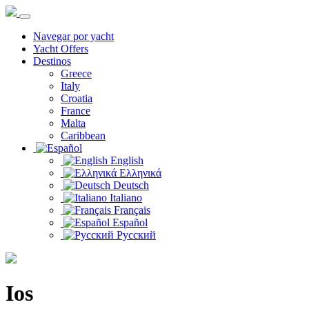
Navegar por yacht
Yacht Offers
Destinos
Greece
Italy
Croatia
France
Malta
Caribbean
English
Ελληνικά
Deutsch
Italiano
Français
Español
Русский
Ios