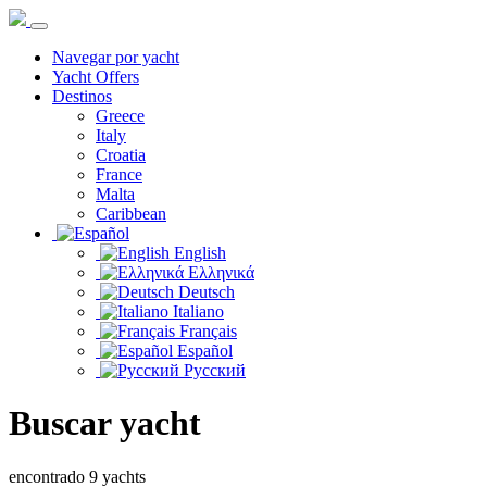
Navegar por yacht
Yacht Offers
Destinos
Greece
Italy
Croatia
France
Malta
Caribbean
English
Ελληνικά
Deutsch
Italiano
Français
Español
Русский
Buscar yacht
encontrado 9 yachts