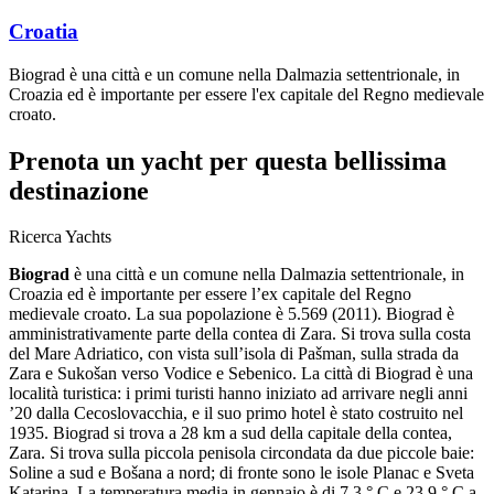
Croatia
Biograd è una città e un comune nella Dalmazia settentrionale, in
Croazia ed è importante per essere l'ex capitale del Regno medievale
croato.
Prenota un yacht
per questa bellissima
destinazione
Ricerca Yachts
Biograd
è una città e un comune nella Dalmazia settentrionale, in
Croazia ed è importante per essere l’ex capitale del Regno
medievale croato. La sua popolazione è 5.569 (2011). Biograd è
amministrativamente parte della contea di Zara. Si trova sulla costa
del Mare Adriatico, con vista sull’isola di Pašman, sulla strada da
Zara e Sukošan verso Vodice e Sebenico. La città di Biograd è una
località turistica: i primi turisti hanno iniziato ad arrivare negli anni
’20 dalla Cecoslovacchia, e il suo primo hotel è stato costruito nel
1935. Biograd si trova a 28 km a sud della capitale della contea,
Zara. Si trova sulla piccola penisola circondata da due piccole baie:
Soline a sud e Bošana a nord; di fronte sono le isole Planac e Sveta
Katarina. La temperatura media in gennaio è di 7,3 ° C e 23,9 ° C a