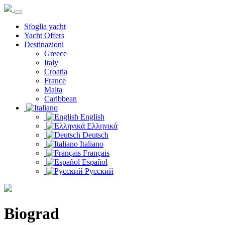
Sfoglia yacht
Yacht Offers
Destinazioni
Greece
Italy
Croatia
France
Malta
Caribbean
English
Ελληνικά
Deutsch
Italiano
Français
Español
Русский
Biograd