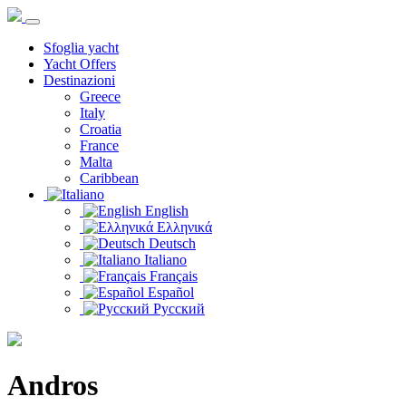
Sfoglia yacht
Yacht Offers
Destinazioni
Greece
Italy
Croatia
France
Malta
Caribbean
English
Ελληνικά
Deutsch
Italiano
Français
Español
Русский
Andros