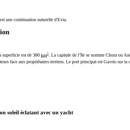
st une continuation naturelle d'Evia.
tion
2
 superficie est de
380
km
. La capitale de l’île se nomme Chora ou Andro
urs face aux propriétaires terriens. Le port principal est Gavrio sur la c
on soleil éclatant avec un yacht