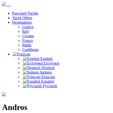
Parcourir Yachts
Yacht Offers
Destinations
Greece
Italy
Croatia
France
Malta
Caribbean
English
Ελληνικά
Deutsch
Italiano
Français
Español
Русский
Andros