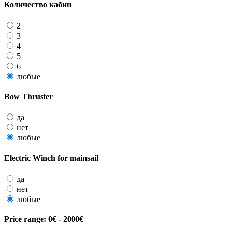
Количество кабин
2
3
4
5
6
любые
Bow Thruster
да
нет
любые
Electric Winch for mainsail
да
нет
любые
Price range:
0€ - 2000€