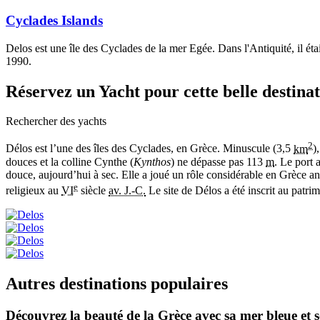
Cyclades Islands
Delos est une île des Cyclades de la mer Egée. Dans l'Antiquité, il é
1990.
Réservez un Yacht
pour cette belle destina
Rechercher des yachts
2
Délos est l’une des îles des Cyclades, en Grèce. Minuscule (
3,5
km
)
douces et la colline Cynthe (
Kynthos
) ne dépasse pas
113
m
. Le port 
douce, aujourd’hui à sec. Elle a joué un rôle considérable en Grèce an
e
religieux au
VI
siècle
av. J.-C.
Le site de Délos a été inscrit au patr
Autres destinations populaires
Découvrez la beauté de la Grèce avec sa mer bleue et s