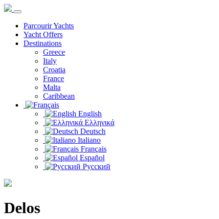
Parcourir Yachts
Yacht Offers
Destinations
Greece
Italy
Croatia
France
Malta
Caribbean
English
Ελληνικά
Deutsch
Italiano
Français
Español
Русский
Delos